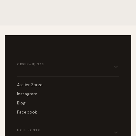
Linki w stopce
OBSERWUJ NAS:
Atelier Zorza
Instagram
Blog
Facebook
MOJE KONTO