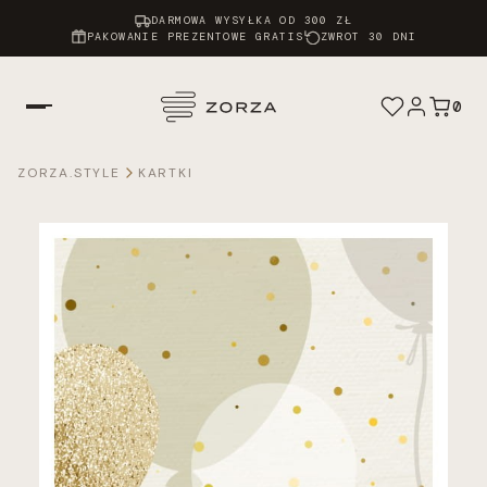
DARMOWA WYSYŁKA OD 300 ZŁ
PAKOWANIE PREZENTOWE GRATIS
ZWROT 30 DNI
0
ZORZA.STYLE
KARTKI
Chusty Atelier
Apaszki
Twilly
Scrunchie